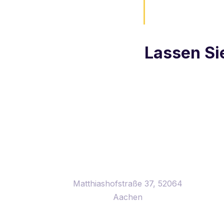
Lassen Si
Matthiashofstraße 37, 52064
Aachen