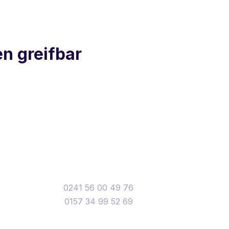
n greifbar
0241 56 00 49 76
0157 34 99 52 69